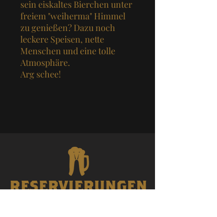
sein eiskaltes Bierchen unter
freiem "weiherma" Himmel
zu genießen? Dazu noch
leckere Speisen, nette
Menschen und eine tolle
Atmosphäre.
Arg schee!
2 Personen