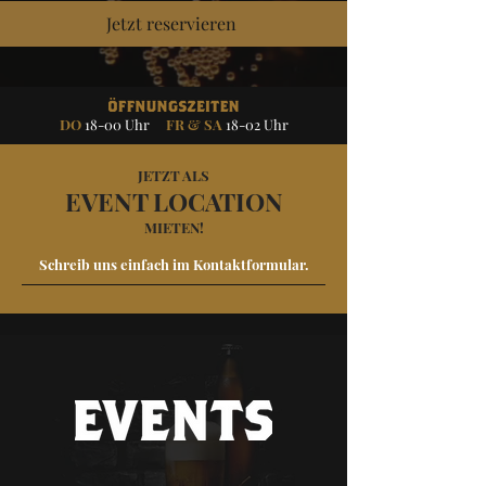
Jetzt reservieren
DO
18-00 Uh
r
FR & SA
18-02 Uh
r
JETZT ALS
EVENT LOCATION
MIETEN!
Schreib uns einfach im Kontaktformular.