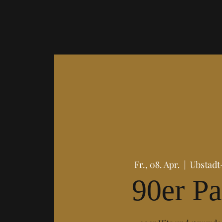
Fr., 08. Apr.
  |  
Ubstadt
90er Pa