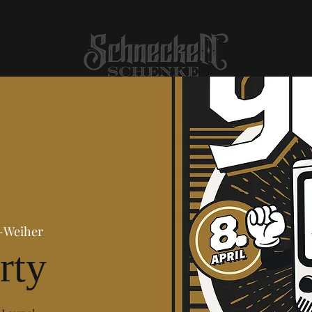
-Weiher
rty