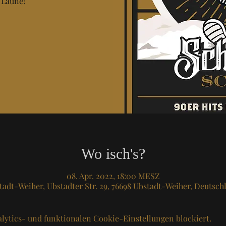
 Laune!
Wo isch's?
08. Apr. 2022, 18:00 MESZ
tadt-Weiher, Ubstadter Str. 29, 76698 Ubstadt-Weiher, Deutsch
lytics- und funktionalen Cookie-Einstellungen blockiert.