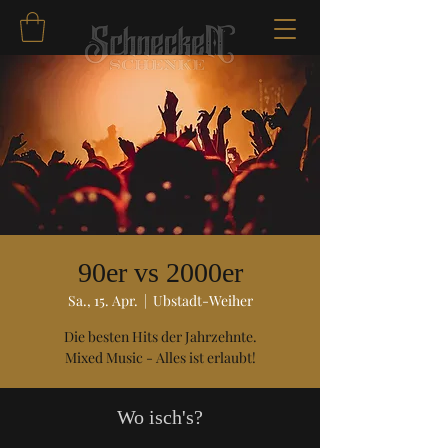
90er vs 2000er
Sa., 15. Apr.
  |  
Ubstadt-Weiher
Die besten Hits der Jahrzehnte.
Mixed Music - Alles ist erlaubt!
Wo isch's?