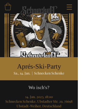
Aprés-Ski-Party
Sa., 14. Jan.
  |  
Schnecken Schenke
Wo isch's?
14. Jan. 2023, 18:00
Schnecken Schenke, Ubstadter Str. 29, 76698
Ubstadt-Weiher, Deutschland