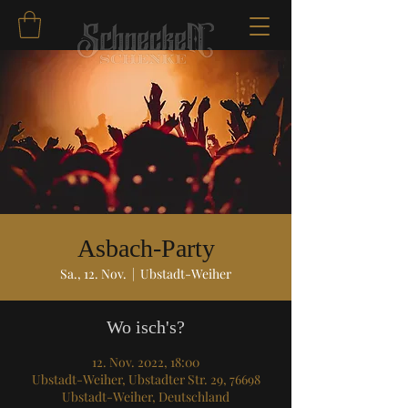
Asbach-Party
Sa., 12. Nov.
  |  
Ubstadt-Weiher
Wo isch's?
12. Nov. 2022, 18:00
Ubstadt-Weiher, Ubstadter Str. 29, 76698
Ubstadt-Weiher, Deutschland