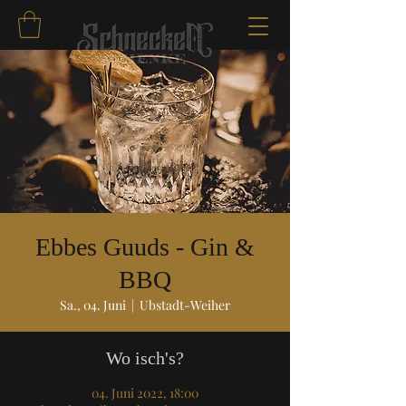
Ebbes Guuds - Gin &
BBQ
Sa., 04. Juni
  |  
Ubstadt-Weiher
Wo isch's?
04. Juni 2022, 18:00