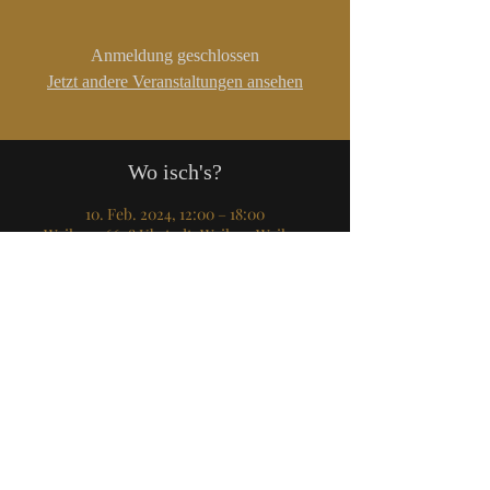
Anmeldung geschlossen
Jetzt andere Veranstaltungen ansehen
Wo isch's?
10. Feb. 2024, 12:00 – 18:00
Weiher, 76698 Ubstadt-Weiher-Weiher,
Deutschland
Veranstaltung teilen