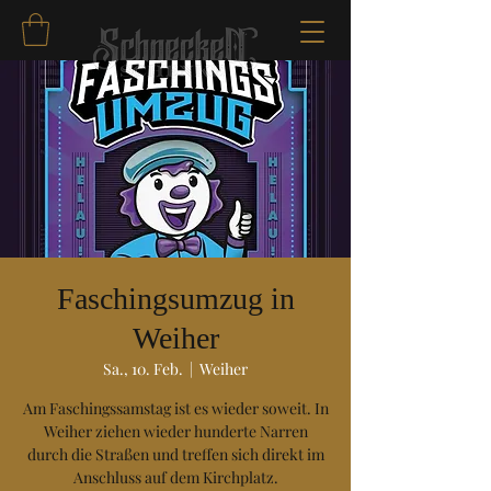
Faschingsumzug in
Weiher
Sa., 10. Feb.
  |  
Weiher
Am Faschingssamstag ist es wieder soweit. In
Weiher ziehen wieder hunderte Narren
durch die Straßen und treffen sich direkt im
Anschluss auf dem Kirchplatz.