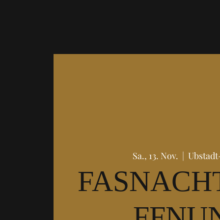
Sa., 13. Nov.
  |  
Ubstadt
FASNACH
FFNU