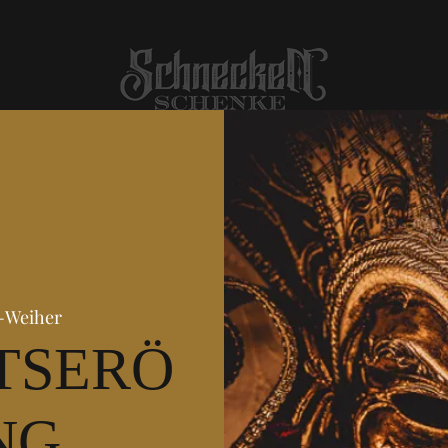
-Weiher
TSERÖ
NG