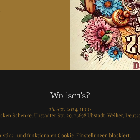
4
Wo isch's?
28. Apr. 2024, 11:00
cken Schenke, Ubstadter Str. 29, 76698 Ubstadt-Weiher, Deuts
lytics- und funktionalen Cookie-Einstellungen blockiert.