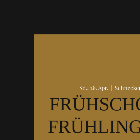
So., 28. Apr.
  |  
Schnecke
FRÜHSCH
FRÜHLING