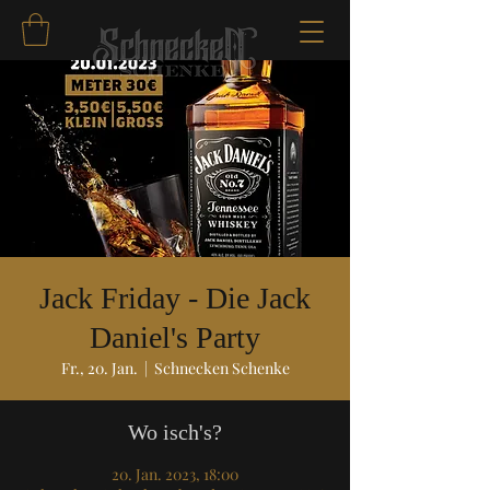
Jack Friday - Die Jack
Daniel's Party
Fr., 20. Jan.
  |  
Schnecken Schenke
Wo isch's?
20. Jan. 2023, 18:00