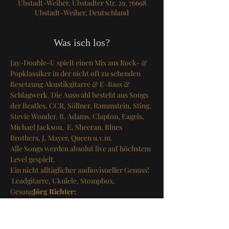
Ubstadt-Weiher, Ubstadter Str. 29, 76698
Ubstadt-Weiher, Deutschland
Was isch los?
Jay-Double-U spielt einen Mix aus Rock- & 
Popklassiker in der nicht oft zu sehenden 
Besetzung Akustikgitarre & E-Bass & 
Schlagwerk. Die Auswahl besteht aus Songs 
der Beatles, CCR, Söllner, Rammstein, Sting, 
Stevie Wonder, B. Adams, Clapton, Eagels, 
Michael Jackson,  E. Sheeran, Blues 
Brothers, J. Mayer, Queen u.v.m.
Alle Songs werden absolut live auf höchstem 
Level gespielt.
Ein nicht alltäglicher audiovisueller Genuss!
 Leadgitarre, Ukulele, Stompbox, 
Gesang
Jörg Richter: 
 Bass, Hi-Hat, Gesang
Waldemar Schillinger:
Viel Spaß mit „JDU“
Eintritt: 5€