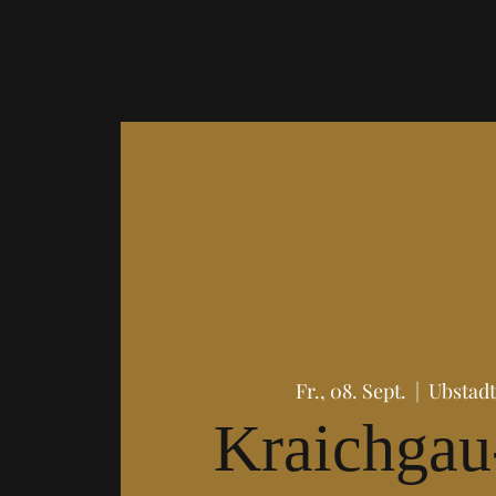
Fr., 08. Sept.
  |  
Ubstad
Kraichgau