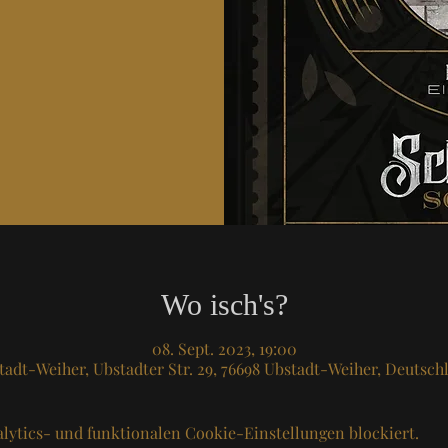
Wo isch's?
08. Sept. 2023, 19:00
tadt-Weiher, Ubstadter Str. 29, 76698 Ubstadt-Weiher, Deutsch
lytics- und funktionalen Cookie-Einstellungen blockiert.