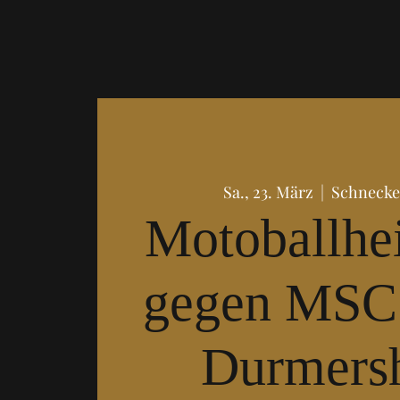
Sa., 23. März
  |  
Schnecke
Motoballhe
gegen MSC
Durmers