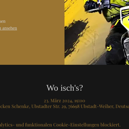
sen
en ansehen
Wo isch's?
23. März 2024, 19:00
cken Schenke, Ubstadter Str. 29, 76698 Ubstadt-Weiher, Deuts
lytics- und funktionalen Cookie-Einstellungen blockiert.