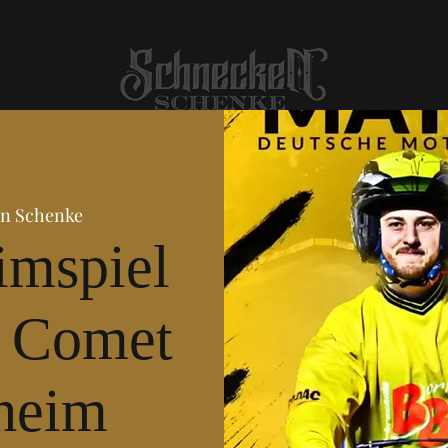
n Schenke
imspiel
 Comet
heim