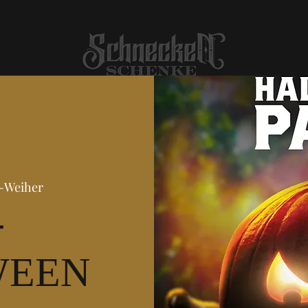
-Weiher
-
WEEN