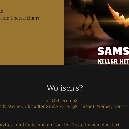
le
 eine Überraschung
Wo isch's?
30. Okt. 2021, 18:00
adt-Weiher, Ubstadter Sraße 29, 76698 Ubstadt-Weiher, Deutsc
lytics- und funktionalen Cookie-Einstellungen blockiert.