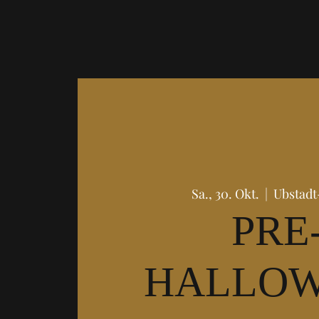
Sa., 30. Okt.
  |  
Ubstadt
PRE
HALLO