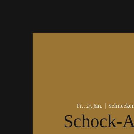
Fr., 27. Jan.
  |  
Schnecken
Schock-