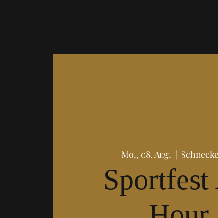
Mo., 08. Aug.
  |  
Schnecke
Sportfest
Hour 