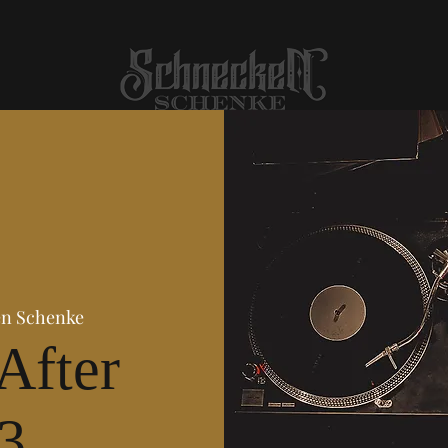
n Schenke
 After
3