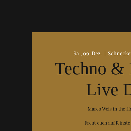
Sa., 09. Dez.
  |  
Schnecke
Techno &
Live 
Marco Weis in the H
Freut euch auf feinste