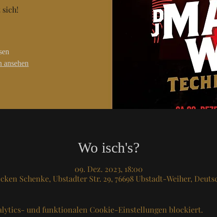
sich!
sen
en ansehen
Wo isch's?
09. Dez. 2023, 18:00
cken Schenke, Ubstadter Str. 29, 76698 Ubstadt-Weiher, Deuts
lytics- und funktionalen Cookie-Einstellungen blockiert.