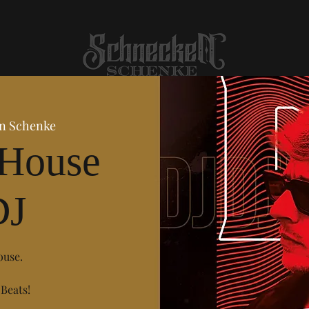
n Schenke
 House
DJ
ouse.
 Beats!