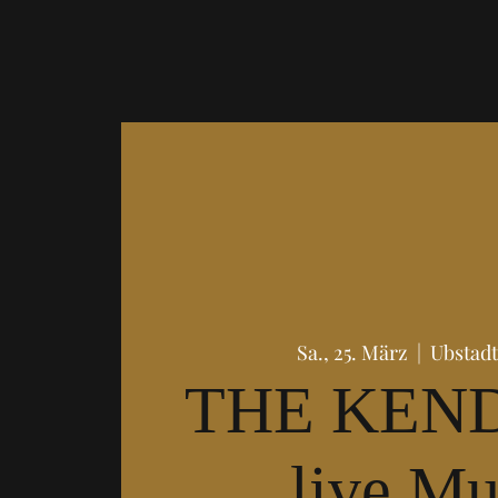
Sa., 25. März
  |  
Ubstad
THE KEN
live Mu