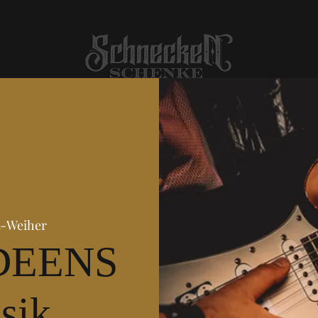
t-Weiher
DEENS
sik