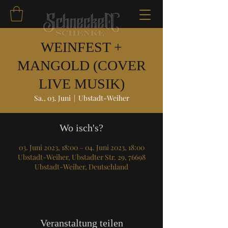
WEINFEST +
MANGOLD (COVER
LIVE MUSIK)
Sa., 03. Juni
  |  
Ubstadt-Weiher
Wo isch's?
03. Juni 2023, 18:00 – 04. Juni 2023, 18:00
Ubstadt-Weiher, Ubstadter Str. 29, 76698
Ubstadt-Weiher, Deutschland
Veranstaltung teilen