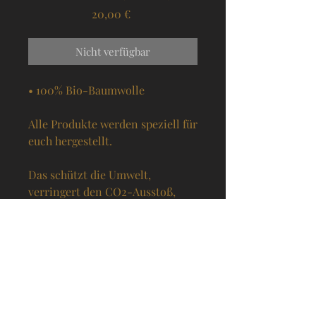
Preis
20,00 €
Nicht verfügbar
• 100% Bio-Baumwolle
Alle Produkte werden speziell für 
euch hergestellt.
Das schützt die Umwelt, 
verringert den CO2-Ausstoß, 
sorgt für mehr Motivvielfalt und 
wir können euch bessere Preise 
anbieten, da wir kein teures 
Lager benötigen.
– Dadurch kann die Lieferzeit 
jedoch 1 bis 2 (selten bis zu 4) 